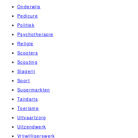
Onderwijs
Pedicure
Politiek
Psychotherapie
Religie
Scooters
Scouting
Slagerij
Sport
Supermarkten
Tandarts
Toerisme
Uitvaartzorg
Uitzendwerk
Vrijwilligerswerk