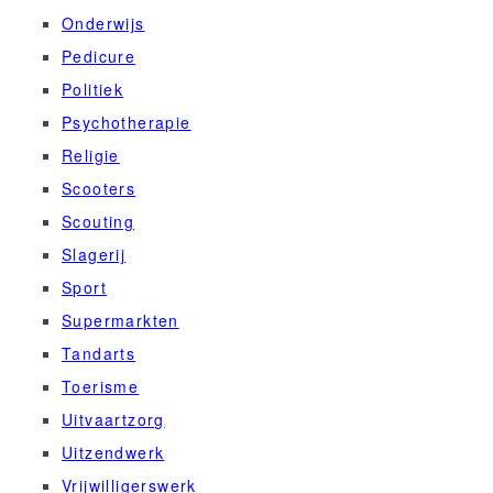
Onderwijs
Pedicure
Politiek
Psychotherapie
Religie
Scooters
Scouting
Slagerij
Sport
Supermarkten
Tandarts
Toerisme
Uitvaartzorg
Uitzendwerk
Vrijwilligerswerk